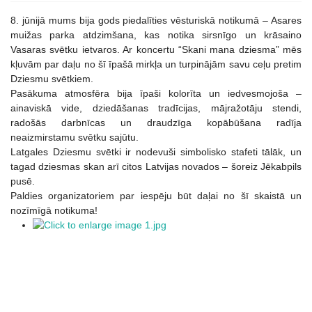
8. jūnijā mums bija gods piedalīties vēsturiskā notikumā – Asares
muižas parka atdzimšana, kas notika sirsnīgo un krāsaino
Vasaras svētku ietvaros. Ar koncertu “Skani mana dziesma” mēs
kļuvām par daļu no šī īpašā mirkļa un turpinājām savu ceļu pretim
Dziesmu svētkiem.
Pasākuma atmosfēra bija īpaši kolorīta un iedvesmojoša –
ainaviskā vide, dziedāšanas tradīcijas, mājražotāju stendi,
radošās darbnīcas un draudzīga kopābūšana radīja
neaizmirstamu svētku sajūtu.
Latgales Dziesmu svētki ir nodevuši simbolisko stafeti tālāk, un
tagad dziesmas skan arī citos Latvijas novados – šoreiz Jēkabpils
pusē.
Paldies organizatoriem par iespēju būt daļai no šī skaistā un
nozīmīgā notikuma!