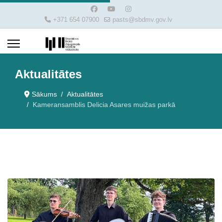
+371 654 07900
pasts@sbdmv.gov.lv
Aktualitātes
Sākums
Aktualitātes
Kameransamblis Delicia Asares muižas parkā