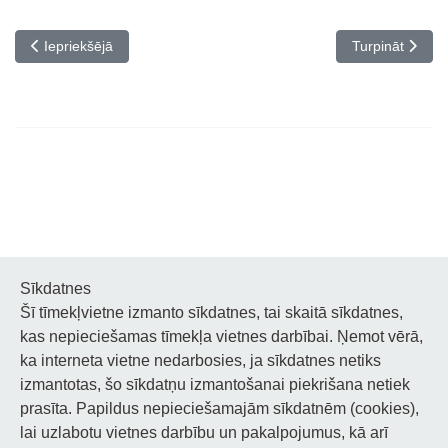
Iepriekšējais raksts: Ermoņikas spēlētāja Aleksandra Boginska me
Nākamais raksts
Iepriekšējā
Turpināt
Sīkdatnes
Šī tīmekļvietne izmanto sīkdatnes, tai skaitā sīkdatnes,
Noderīgi
kas nepieciešamas tīmekļa vietnes darbībai. Ņemot vērā,
ka interneta vietne nedarbosies, ja sīkdatnes netiks
Privātuma politika
izmantotas, šo sīkdatņu izmantošanai piekrišana netiek
prasīta. Papildus nepieciešamajām sīkdatnēm (cookies),
Sīkdatņu privātuma politika
lai uzlabotu vietnes darbību un pakalpojumus, kā arī