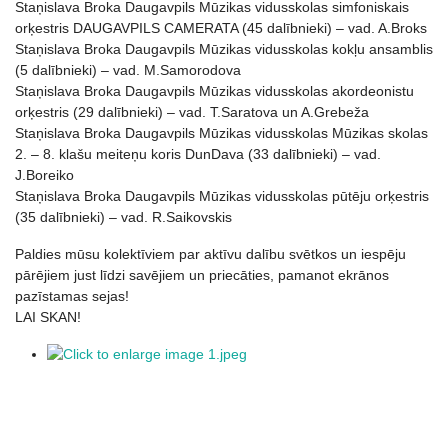
Staņislava Broka Daugavpils Mūzikas vidusskolas simfoniskais
orķestris DAUGAVPILS CAMERATA (45 dalībnieki) – vad. A.Broks
Staņislava Broka Daugavpils Mūzikas vidusskolas kokļu ansamblis
(5 dalībnieki) – vad. M.Samorodova
Staņislava Broka Daugavpils Mūzikas vidusskolas akordeonistu
orķestris (29 dalībnieki) – vad. T.Saratova un A.Grebeža
Staņislava Broka Daugavpils Mūzikas vidusskolas Mūzikas skolas
2. – 8. klašu meiteņu koris DunDava (33 dalībnieki) – vad.
J.Boreiko
Staņislava Broka Daugavpils Mūzikas vidusskolas pūtēju orķestris
(35 dalībnieki) – vad. R.Saikovskis
Paldies mūsu kolektīviem par aktīvu dalību svētkos un iespēju
pārējiem just līdzi savējiem un priecāties, pamanot ekrānos
pazīstamas sejas!
LAI SKAN!