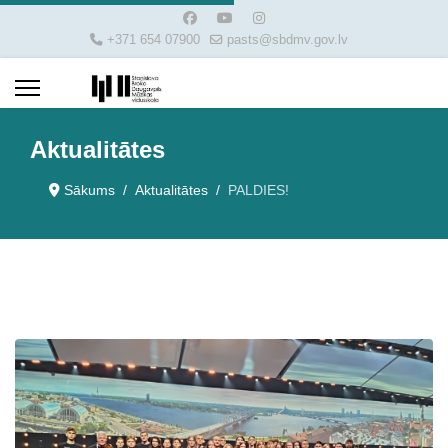
+371 654 07900
pasts@sbdmv.gov.lv
Aktualitātes
Sākums
Aktualitātes
PALDIES!