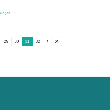
 skaņas
29
30
31
32