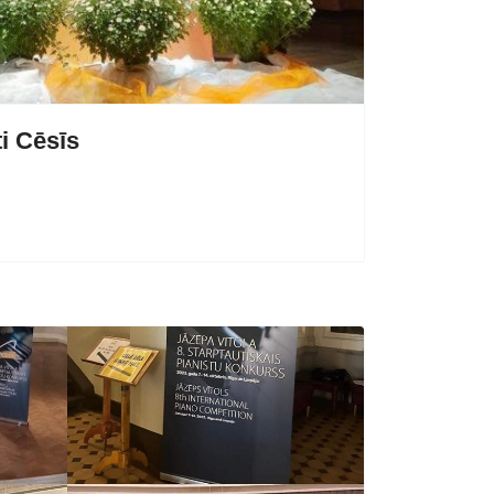
i Cēsīs