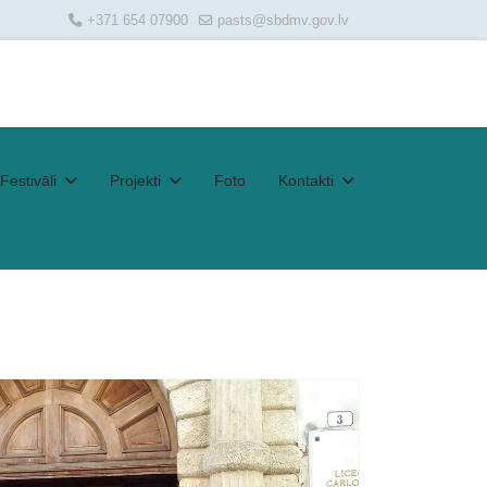
+371 654 07900
pasts@sbdmv.gov.lv
Festivāli
Projekti
Foto
Kontakti