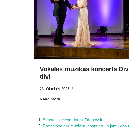
Vokālās mūzikas koncerts Divi
divi
23. Oktobris 2023
Read more …
Sirsnīgi sveicam Ināru Zdanovsku!
Profesionālam mūziķim jāpārzina un jāmīl visa 