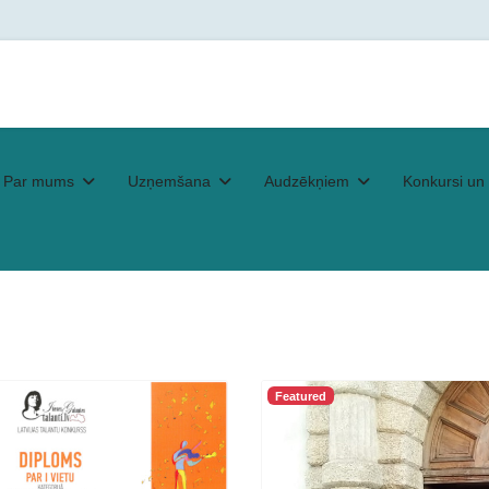
Par mums
Uzņemšana
Audzēkņiem
Konkursi un 
Featured