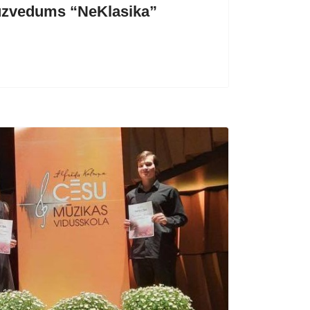
uzvedums “NeKlasika”