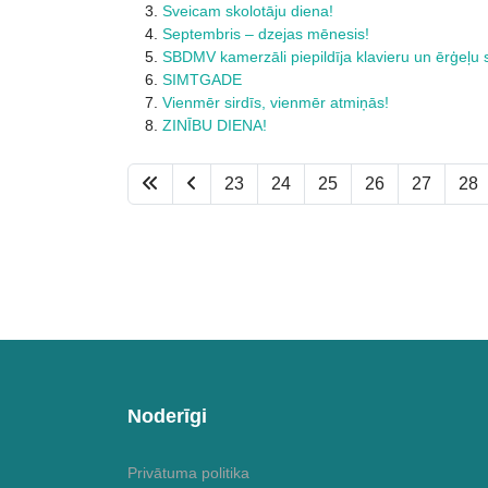
Sveicam skolotāju diena!
Septembris – dzejas mēnesis!
SBDMV kamerzāli piepildīja klavieru un ērģeļu
SIMTGADE
Vienmēr sirdīs, vienmēr atmiņās!
ZINĪBU DIENA!
23
24
25
26
27
28
Noderīgi
Privātuma politika