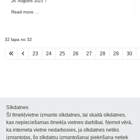
26. Augusts 2023
Read more …
32 lapa no 32
23
24
25
26
27
28
29
30
Sīkdatnes
Šī tīmekļvietne izmanto sīkdatnes, tai skaitā sīkdatnes,
Noderīgi
kas nepieciešamas tīmekļa vietnes darbībai. Ņemot vērā,
ka interneta vietne nedarbosies, ja sīkdatnes netiks
Privātuma politika
izmantotas, šo sīkdatņu izmantošanai piekrišana netiek