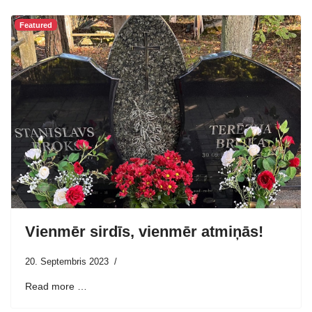
Featured
Vienmēr sirdīs, vienmēr atmiņās!
20. Septembris 2023
Read more …