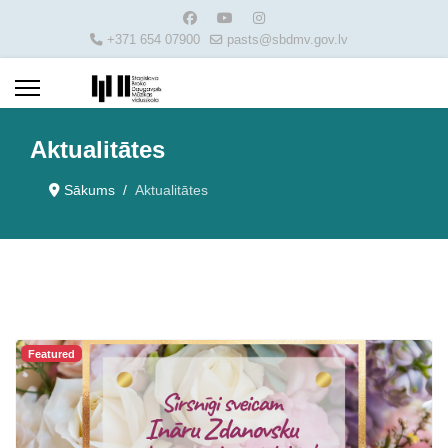
+371 654 07900
pasts@sbdmv.gov.lv
Aktualitātes
Sākums
Aktualitātes
Featured